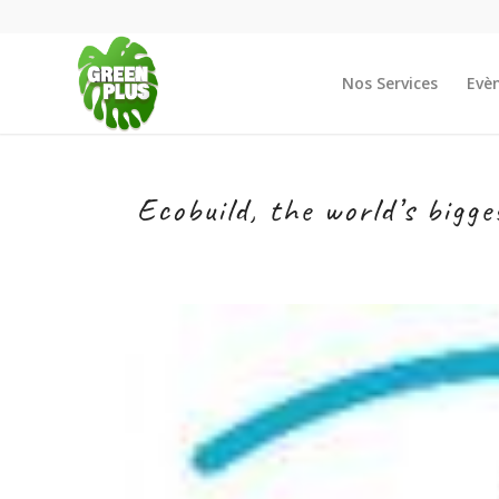
Nos Services
Evè
Ecobuild, the world’s bigg