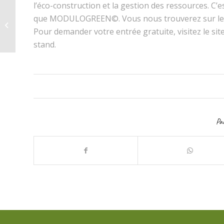
l’éco-construction et la gestion des ressources. C’e
Green Plus innove les
que MODULOGREEN©. Vous nous trouverez sur le « F
intérieurs du Grimaldi
Pour demander votre entrée gratuite, visitez le site
Forum
stand.
Pa